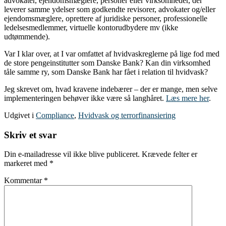
advokater, ejendomsmæglere, personer eller virksomheder, der
leverer samme ydelser som godkendte revisorer, advokater og/eller
ejendomsmæglere, oprettere af juridiske personer, professionelle
ledelsesmedlemmer, virtuelle kontorudbydere mv (ikke
udtømmende).
Var I klar over, at I var omfattet af hvidvaskreglerne på lige fod med
de store pengeinstitutter som Danske Bank? Kan din virksomhed
tåle samme ry, som Danske Bank har fået i relation til hvidvask?
Jeg skrevet om, hvad kravene indebærer – der er mange, men selve
implementeringen behøver ikke være så langhåret.
Læs mere her
.
Udgivet i
Compliance
,
Hvidvask og terrorfinansiering
Skriv et svar
Din e-mailadresse vil ikke blive publiceret.
Krævede felter er
markeret med
*
Kommentar
*