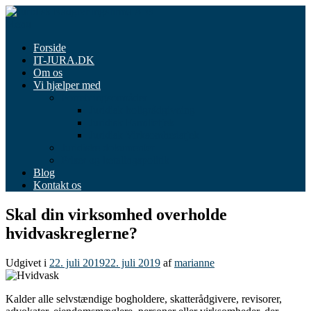
Spring
til
Menu
indhold
Forside
IT-JURA.DK
Om os
Vi hjælper med
Forretningsområder
Juridisk boligrådgivning
Juridisk Familietjek
Juridisk Virksomhedstjek
Juridiske dokumenter
Priser og betalingspolitik
Blog
Kontakt os
Skal din virksomhed overholde
hvidvaskreglerne?
Udgivet i
22. juli 2019
22. juli 2019
af
marianne
Kalder alle selvstændige bogholdere, skatterådgivere, revisorer,