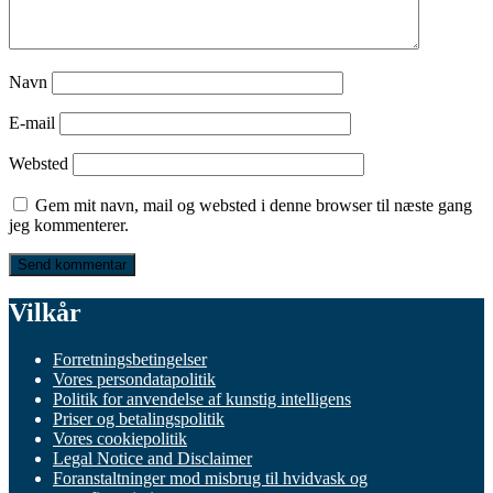
Navn
E-mail
Websted
Gem mit navn, mail og websted i denne browser til næste gang
jeg kommenterer.
Vilkår
Forretningsbetingelser
Vores persondatapolitik
Politik for anvendelse af kunstig intelligens
Priser og betalingspolitik
Vores cookiepolitik
Legal Notice and Disclaimer
Foranstaltninger mod misbrug til hvidvask og