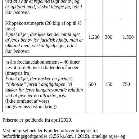
ved at I har et regelmæssigt behov, og
er afklaret med, vi skal hjælpe jer, når I
har behovet.
Klippekortstimepris (20 klip af op til ½
time)
Egnet til jer, der ikke kender omfanget
1.200
300
1.500
af jeres behov for juridisk hjælp, men er
afklaret med, vi skal hjælpe jer, når I
har behovet.
½ års freelanceabonnement – 40 timer
jævnt fordelt over 6 kalendermåneder
(timepris fra)
Egnet til jer, der ønsker en juridisk
“inhouse” jurist i dagligdagen. Vi
600
150
750
takker for jeres længerevarende relation
ved at give jer en attraktiv pris.
(Ikke omfattet af vores
rådgiveransvarsforsikring).
Priserne er gældende fra april 2020.
Ved udkørsel betaler Kunden udover timepris for
befordringsgodtgørelse (3,56 kr./km. i 2019), rimelige rejse- og