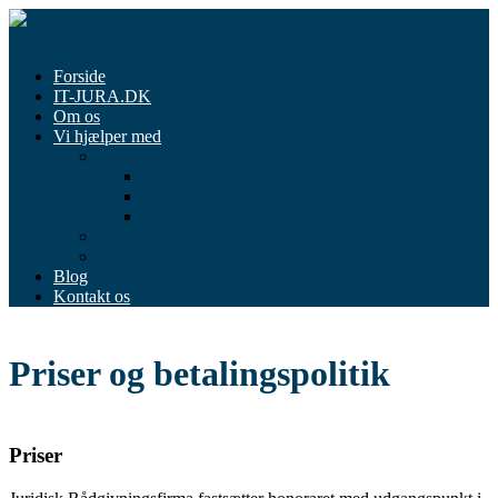
Spring
til
Menu
indhold
Forside
IT-JURA.DK
Om os
Vi hjælper med
Forretningsområder
Juridisk boligrådgivning
Juridisk Familietjek
Juridisk Virksomhedstjek
Juridiske dokumenter
Priser og betalingspolitik
Blog
Kontakt os
Priser og betalingspolitik
Priser