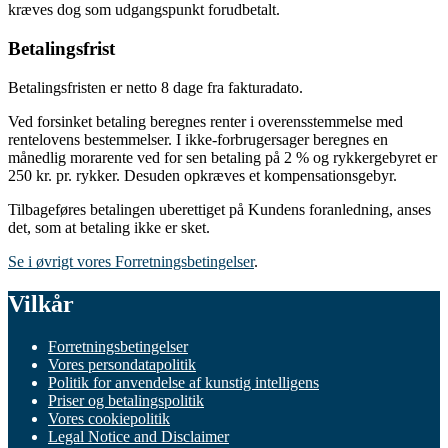
kræves dog som udgangspunkt forudbetalt.
Betalingsfrist
Betalingsfristen er netto 8 dage fra fakturadato.
Ved forsinket betaling beregnes renter i overensstemmelse med
rentelovens bestemmelser. I ikke-forbrugersager beregnes en
månedlig morarente ved for sen betaling på 2 % og rykkergebyret er
250 kr. pr. rykker. Desuden opkræves et kompensationsgebyr.
Tilbageføres betalingen uberettiget på Kundens foranledning, anses
det, som at betaling ikke er sket.
Se i
øvrigt vores Forretningsbetingelser
.
Vilkår
Forretningsbetingelser
Vores persondatapolitik
Politik for anvendelse af kunstig intelligens
Priser og betalingspolitik
Vores cookiepolitik
Legal Notice and Disclaimer