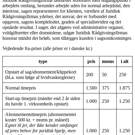
Juridisk Rådgivningsfirma fastsætter honoraret med udgangspunkt i
arbejdets omfang, herunder arbejde uden for normal arbejdstid, den
interesse, sagen repræsenterer for klienten, værdien af Juridisk
Rådgivningsfirmas ydelser, det ansvar, der er forbundet med
opgaven, sagens kompleksitet, graden af specialistviden og det
opnåede resultat. I sager, der afgøres ved administrative organer,
voldgiftsretter eller domstolene, udgør Juridisk Rådgivningsfirmas
honorar mindst det beløb, som tillægges kunden i sagsomkostninger.
Vejledende fra-priser (alle priser er i danske kr.)
type
pris
moms
i alt
Opstart af sag/abonnement/klippekort
200
50
250
(bl.a. som følge af hvidvaskreglerne)
Normal timepris
1.500
375
1.875
Start-up timepris (mindre end 2 år siden
1.000
250
1.250
du havde 1. virksomheds opstart)
Abonnementstimepris (abonnementet
koster 500 kr. + moms pr. måned)
Egnet til jer, der ikke kender omfanget
af jeres behov for juridisk hjælp, men
1.000
250
1.250