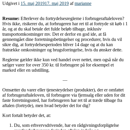
Udgivet i
15. maj 2019
17. maj 2019
af
marianne
Resume:
Efterlever du fortrydelsesreglerne i forbrugeraftaleloven?
Hvis ikke, risikerer du, at forbrugeren har ret til at fortryde sit køb i 1
år, og at du skal betale det fulde beløb tilbage, inklusiv
transportomkostninger mv. Det er derfor en god ide, at få
gennemgået dine forretningsbetingelser og procedurer, hvis du vil
sikre dig, at fortrydelsesperioden bliver 14 dage og at du kan
fratrække omkostninger og brugsforringelse, hvis du ønsker dette.
Reglerne gælder ikke kun ved handel over nettet, men også når du
sælger varer for over 350 kr. til forbrugere på for eksempel et
marked eller en udstilling.
—
Omsætter du varer eller tjenesteydelser (produkter), der er omfattet
af forbrugeraftaleloven, til forbrugere via fjernsalg eller uden for dit
faste forretningssted, har forbrugeren har ret til at træde tilbage fra
aftalen (fortryde), men hvad betyder det for dig?
Kort fortalt betyder det, at:
Du, som erhvervsdrivende, har en rådgivningsforpligtelse