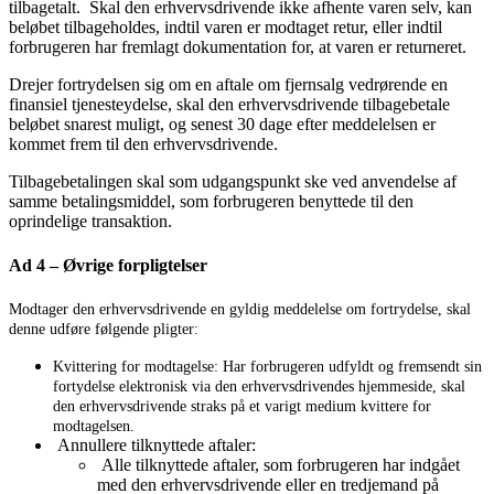
tilbagetalt. Skal den erhvervsdrivende ikke afhente varen selv, kan
beløbet tilbageholdes, indtil varen er modtaget retur, eller indtil
forbrugeren har fremlagt dokumentation for, at varen er returneret.
Drejer fortrydelsen sig om en aftale om fjernsalg vedrørende en
finansiel tjenesteydelse, skal den erhvervsdrivende tilbagebetale
beløbet snarest muligt, og senest 30 dage efter meddelelsen er
kommet frem til den erhvervsdrivende.
Tilbagebetalingen skal som udgangspunkt ske ved anvendelse af
samme betalingsmiddel, som forbrugeren benyttede til den
oprindelige transaktion.
Ad 4 – Øvrige forpligtelser
Modtager den erhvervsdrivende en
gyldig meddelelse om fortrydelse, skal
denne udføre følgende pligter:
Kvittering for modtagelse: Har forbrugeren udfyldt og fremsendt sin
fortydelse elektronisk via den erhvervsdrivendes hjemmeside, skal
den erhvervsdrivende straks på et varigt medium kvittere for
modtagelsen.
Annullere tilknyttede aftaler:
Alle tilknyttede aftaler, som forbrugeren har indgået
med den erhvervsdrivende eller en tredjemand på