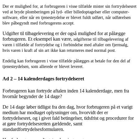
Der er mulighed for, at forbrugeren i visse tilfælde mister sin fortrydelsesret
ved at bryde plomberingen på lyd- eller billedoptagelser eller computer-
software, eller når en tjenesteydelse er blevet fuldt udført, når udførelsen
blev påbegyndt med forbrugerens accept.
Udgifter til tilbagelevering er der også mulighed for at pålægge
forbrugeren. Et eksempel kan være,
udgifterne til tilbagelevering af
varen i tilfælde af fortrydelse og i forbindelse med aftaler om fjernsalg,
hvis varen i kraft af sin art ikke kan returneres med normal post.
Endelig kan forbrugeren i visse tilfælde pålægges at betale for den del af
tjenesteydelsen, som allerede er blevet leveret.
Ad 2 – 14 kalenderdages fortrydelseret
Forbrugeren kan fortryde aftalen inden 14 kalenderdage, men fra
hvornår begynder de 14 dage?
De 14 dage løber tidligst fra den dag, hvor forbrugeren på et varigt
medium har modtaget oplysninger om, hvorvidt der er
fortrydelsesret, og i givet fald betingelser, tidsfrist og procedurer for
at gøre fortrydelsesretten gældende, samt
standardfortrydelsesformularen.