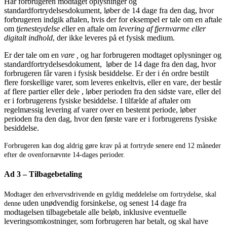
Har forbrugeren modtaget oplysninger og
standardfortrydelsesdokument, løber de 14 dage fra den dag, hvor
forbrugeren indgik aftalen, hvis der for eksempel er tale om en aftale
om
tjenesteydelse e
ller en aftale om
levering af fjernvarme eller
digitalt indhold
, der ikke leveres på et fysisk medium.
Er der tale om en
vare ,
og har forbrugeren modtaget oplysninger og
standardfortrydelsesdokument, løber de 14 dage fra den dag, hvor
forbrugeren får varen i fysisk besiddelse. Er der i én ordre bestilt
flere forskellige varer, som leveres enkeltvis, eller en vare, der består
af flere partier eller dele , løber perioden fra den sidste vare, eller del
er i forbrugerens fysiske besiddelse. I tilfælde af aftaler om
regelmæssig levering af varer over en bestemt periode, løber
perioden fra den dag, hvor den første vare er i forbrugerens fysiske
besiddelse.
Forbrugeren kan dog aldrig gøre krav på at fortryde senere end 12 måneder
efter de ovenfornævnte 14-dages perioder.
Ad 3 – Tilbagebetaling
Modtager den erhvervsdrivende en
gyldig meddelelse om fortrydelse, skal
uden unødvendig forsinkelse, og senest 14 dage fra
denne
modtagelsen tilbagebetale alle beløb, inklusive eventuelle
leveringsomkostninger, som forbrugeren har betalt, og skal have