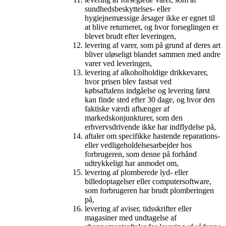
sundhedsbeskyttelses- eller
hygiejnemæssige årsager ikke er egnet til
at blive returneret, og hvor forseglingen er
blevet brudt efter leveringen,
levering af varer, som på grund af deres art
bliver uløseligt blandet sammen med andre
varer ved leveringen,
levering af alkoholholdige drikkevarer,
hvor prisen blev fastsat ved
købsaftalens indgåelse og levering først
kan finde sted efter 30 dage, og hvor den
faktiske værdi afhænger af
markedskonjunkturer, som den
erhvervsdrivende ikke har indflydelse på,
aftaler om specifikke hastende reparations-
eller vedligeholdelsesarbejder hos
forbrugeren, som denne på forhånd
udtrykkeligt har anmodet om,
levering af plomberede lyd- eller
billedoptagelser eller computersoftware,
som forbrugeren har brudt plomberingen
på,
levering af aviser, tidsskrifter eller
magasiner med undtagelse af