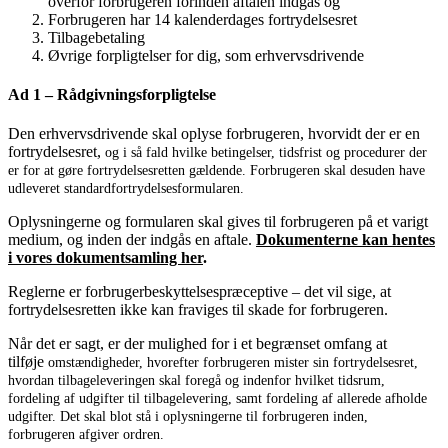
overfor forbrugeren forinden aftalen indgås og
Forbrugeren har 14 kalenderdages fortrydelsesret
Tilbagebetaling
Øvrige forpligtelser for dig, som erhvervsdrivende
Ad 1 – Rådgivningsforpligtelse
Den erhvervsdrivende skal oplyse forbrugeren, hvorvidt der er en
fortrydelsesret,
og i så fald hvilke betingelser, tidsfrist og procedurer der
er for at gøre fortrydelsesretten gældende. Forbrugeren skal desuden have
udleveret standardfortrydelsesformularen.
Oplysningerne og formularen skal gives til forbrugeren på et varigt
medium, og inden der indgås en aftale.
Dokumenterne kan hentes
i vores dokumentsamling her
.
Reglerne er forbrugerbeskyttelsespræceptive – det vil sige, at
fortrydelsesretten ikke kan fraviges til skade for forbrugeren.
Når det er sagt, er der mulighed for i et begrænset omfang at
tilføje
omstændigheder, hvorefter forbrugeren mister sin fortrydelsesret,
hvordan tilbageleveringen skal foregå og indenfor hvilket tidsrum,
fordeling af udgifter til tilbagelevering, samt fordeling af allerede afholde
udgifter.
Det skal blot stå i oplysningerne til forbrugeren inden,
forbrugeren afgiver ordren.