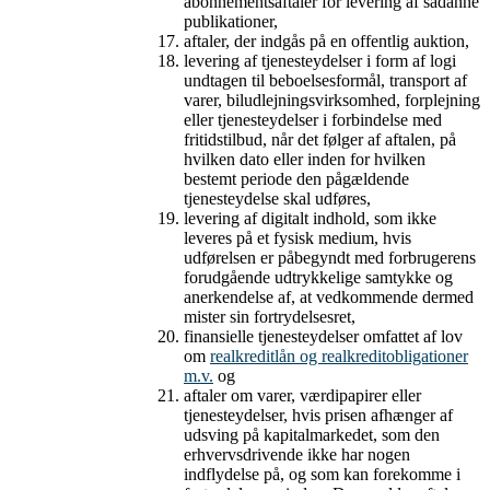
abonnementsaftaler for levering af sådanne
publikationer,
aftaler, der indgås på en offentlig auktion,
levering af tjenesteydelser i form af logi
undtagen til beboelsesformål, transport af
varer, biludlejningsvirksomhed, forplejning
eller tjenesteydelser i forbindelse med
fritidstilbud, når det følger af aftalen, på
hvilken dato eller inden for hvilken
bestemt periode den pågældende
tjenesteydelse skal udføres,
levering af digitalt indhold, som ikke
leveres på et fysisk medium, hvis
udførelsen er påbegyndt med forbrugerens
forudgående udtrykkelige samtykke og
anerkendelse af, at vedkommende dermed
mister sin fortrydelsesret,
finansielle tjenesteydelser omfattet af lov
om
realkreditlån og realkreditobligationer
m.v.
og
aftaler om varer, værdipapirer eller
tjenesteydelser, hvis prisen afhænger af
udsving på kapitalmarkedet, som den
erhvervsdrivende ikke har nogen
indflydelse på, og som kan forekomme i