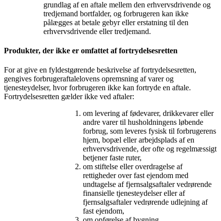
grundlag af en aftale mellem den erhvervsdrivende og
tredjemand bortfalder, og forbrugeren kan ikke
pålægges at betale gebyr eller erstatning til den
erhvervsdrivende eller tredjemand.
Produkter, der ikke er omfattet af fortrydelsesretten
For at give en fyldestgørende beskrivelse af fortrydelsesretten,
gengives forbrugeraftalelovens opremsning af varer og
tjenesteydelser, hvor forbrugeren ikke kan fortryde en aftale.
Fortrydelsesretten gælder ikke ved aftaler:
om levering af fødevarer, drikkevarer eller
andre varer til husholdningens løbende
forbrug, som leveres fysisk til forbrugerens
hjem, bopæl eller arbejdsplads af en
erhvervsdrivende, der ofte og regelmæssigt
betjener faste ruter,
om stiftelse eller overdragelse af
rettigheder over fast ejendom med
undtagelse af fjernsalgsaftaler vedrørende
finansielle tjenesteydelser eller af
fjernsalgsaftaler vedrørende udlejning af
fast ejendom,
om opførelse af bygning,