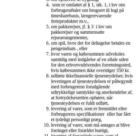
som er omfattet af § 1, stk. 1, i lov om
forbrugeraftaler om brugsret til logi på
timesharebasis, længerevarende
ferieprodukter m.v.,
om pakkerejser, jf. § 3 i lov om
pakkerejser og sammensatte
rejsearrangementer,
om spil, hvor der for deltagelse betales en
pengeindsats , eller
hvor varen og købesummen udveksles
samtidig med indgåelse af en aftale uden
for den erhvervsdrivendes forretningssted,
hvis købesummen ikke overstiger 350 kr.
udførte ikkefinansielle tjenesteydelser, hvis
leveringen af tjenesteydelsen er påbegyndt
med forbrugerens forudgående
udtrykkelige samtykke og anerkendelse af,
at fortrydelsesretten ophører, når
tjenesteydelsen er fuldt udført,
levering af varer, som er fremstillet efter
forbrugerens specifikationer eller har fået
et tydeligt personligt præg,
levering af varer, som må antages at blive
forringet eller forældet hurtigt,
levering af forseglede varer, som af