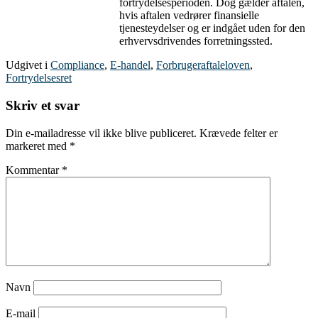
fortrydelsesperioden. Dog gælder aftalen,
hvis aftalen vedrører finansielle
tjenesteydelser og er indgået uden for den
erhvervsdrivendes forretningssted.
Udgivet i
Compliance
,
E-handel
,
Forbrugeraftaleloven
,
Fortrydelsesret
Skriv et svar
Din e-mailadresse vil ikke blive publiceret.
Krævede felter er
markeret med
*
Kommentar
*
Navn
E-mail