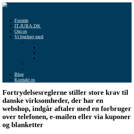
Spring
til
Menu
indhold
Forside
IT-JURA.DK
Om os
Vi hjælper med
Forretningsområder
Juridisk boligrådgivning
Juridisk Familietjek
Juridisk Virksomhedstjek
Juridiske dokumenter
Priser og betalingspolitik
Blog
Kontakt os
Fortrydelsesreglerne stiller store krav til
danske virksomheder, der har en
webshop, indgår aftaler med en forbruger
over telefonen, e-mailen eller via kuponer
og blanketter