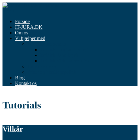
Spring
til
Menu
indhold
Forside
IT-JURA.DK
Om os
Vi hjælper med
Forretningsområder
Juridisk boligrådgivning
Juridisk Familietjek
Juridisk Virksomhedstjek
Juridiske dokumenter
Priser og betalingspolitik
Blog
Kontakt os
Tutorials
Vilkår