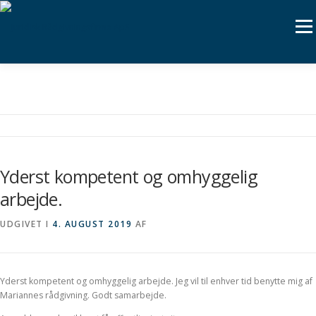
Spring til indhold
Menu
YDERST KOMPETENT OG
FORSIDE
IT-JURA.DK
OM OS
VI HJÆLPER MED
OMHYGGELIG ARBEJDE.
BLOG
KONTAKT OS
Yderst kompetent og omhyggelig
arbejde.
UDGIVET I
4. AUGUST 2019
AF
Yderst kompetent og omhyggelig arbejde. Jeg vil til enhver tid benytte mig af
Mariannes rådgivning. Godt samarbejde.