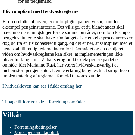
– for en tredjemand.
Bliv compliant med hvidvaskreglerne
Er du omfattet af loven, er du forpligtet på lige vilkår, som for
eksempel pengeinstitutterne. Det vil sige, at du blandt andet skal
have interne retningslinjer for de samme områder, som for eksempel
pengeinstitutterne skal have. Omfanget af de enkelte procedurer sker
dog ud fra en risikobaseret tilgang, og det er her, at samspillet med et
kendskab til mulighederne inden for IT-området og en detaljeret
viden om hvidvaskreglerne kan sikre, at implementeringen ikke
bliver for langhåret. Vi har særlig praktisk ekspertise på dette
område, idet Marianne Rask har været hvidvaskansvarlig i et
mellemstort pengeinstitut. Denne erfaring benyttes til at simplificere
implementering af reglerne i forhold til vores kunde.
Hvidvaskloven kan ses i fuldt omfang her
.
Tilbage til forrige side – forretningsområder
.
Vilkår
Forretningsbetingelser
Vores persondatapolitik