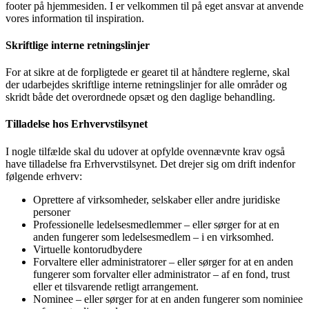
footer på hjemmesiden. I er velkommen til på eget ansvar at anvende
vores information til inspiration.
Skriftlige interne retningslinjer
For at sikre at de forpligtede er gearet til at håndtere reglerne, skal
der udarbejdes skriftlige interne retningslinjer for alle områder og
skridt både det overordnede opsæt og den daglige behandling.
Tilladelse hos Erhvervstilsynet
I nogle tilfælde skal du udover at opfylde ovennævnte krav også
have tilladelse fra Erhvervstilsynet. Det drejer sig om drift indenfor
følgende erhverv:
Oprettere af virksomheder, selskaber eller andre juridiske
personer
Professionelle ledelsesmedlemmer – eller sørger for at en
anden fungerer som ledelsesmedlem – i en virksomhed.
Virtuelle kontorudbydere
Forvaltere eller administratorer – eller sørger for at en anden
fungerer som forvalter eller administrator – af en fond, trust
eller et tilsvarende retligt arrangement.
Nominee – eller sørger for at en anden fungerer som nominiee