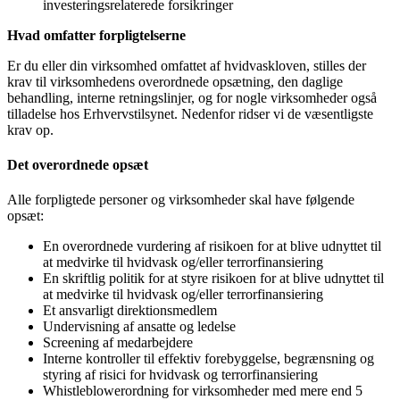
investeringsrelaterede forsikringer
Hvad omfatter forpligtelserne
Er du eller din virksomhed omfattet af hvidvaskloven, stilles der
krav til virksomhedens overordnede opsætning, den daglige
behandling, interne retningslinjer, og for nogle virksomheder også
tilladelse hos Erhvervstilsynet. Nedenfor ridser vi de væsentligste
krav op.
Det overordnede opsæt
Alle forpligtede personer og virksomheder skal have følgende
opsæt:
En overordnede vurdering af risikoen for at blive udnyttet til
at medvirke til hvidvask og/eller terrorfinansiering
En skriftlig politik for at styre risikoen for at blive udnyttet til
at medvirke til hvidvask og/eller terrorfinansiering
Et ansvarligt direktionsmedlem
Undervisning af ansatte og ledelse
Screening af medarbejdere
Interne kontroller til effektiv forebyggelse, begrænsning og
styring af risici for hvidvask og terrorfinansiering
Whistleblowerordning for virksomheder med mere end 5