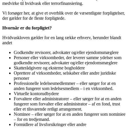
medvirke til hvidvask eller terrorfinansiering.
Vi forsøger her, at give et overblik over de væsentligste forpligtelser,
der gælder for de fleste forpligtede.
Hvornår er du forpligtet?
Hvidvaskloven gælder for en lang række erhverv, herunder blandt
andet
Godkendte revisorer, advokater og/eller ejendomsmæglere
Personer eller virksomheder, der leverer samme ydelser som
godkendte revisorer, advokater og/eller ejendomsmæglere
Skatterådgivere og eksterne bogholdere
Oprettere af virksomheder, selskaber eller andre juridiske
personer
Professionelle ledelsesmedlemmer – eller sørger for at en
anden fungerer som ledelsesmedlem – i en virksomhed.
Virtuelle kontorudbydere
Forvaltere eller administratorer – eller sørger for at en anden
fungerer som forvalter eller administrator – af en fond, trust
eller et tilsvarende retligt arrangement.
Nominee – eller sørger for at en anden fungerer som nominiee
– for en tredjemand.
Formidlere af livsforsikringer eller andre