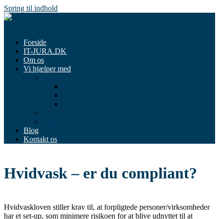
Spring til indhold
Menu
Forside
IT-JURA.DK
Om os
Vi hjælper med
Forretningsområder
Juridisk boligrådgivning
Juridisk Familietjek
Juridisk Virksomhedstjek
Juridiske dokumenter
Priser og betalingspolitik
Blog
Kontakt os
Hvidvask – er du compliant?
Hvidvaskloven stiller krav til, at forpligtede personer/virksomheder
har et set-up, som minimere risikoen for at blive udnyttet til at