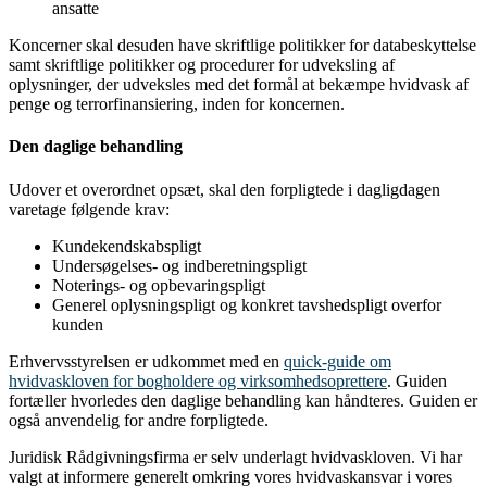
ansatte
Koncerner skal desuden have skriftlige politikker for databeskyttelse
samt skriftlige politikker og procedurer for udveksling af
oplysninger, der udveksles med det formål at bekæmpe hvidvask af
penge og terrorfinansiering, inden for koncernen.
Den daglige behandling
Udover et overordnet opsæt, skal den forpligtede i dagligdagen
varetage følgende krav:
Kundekendskabspligt
Undersøgelses- og indberetningspligt
Noterings- og opbevaringspligt
Generel oplysningspligt og konkret tavshedspligt overfor
kunden
Erhvervsstyrelsen er udkommet med en
quick-guide om
hvidvaskloven for bogholdere og virksomhedsoprettere
. Guiden
fortæller hvorledes den daglige behandling kan håndteres. Guiden er
også anvendelig for andre forpligtede.
Juridisk Rådgivningsfirma er selv underlagt hvidvaskloven. Vi har
valgt at informere generelt omkring vores hvidvaskansvar i vores