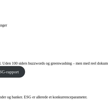
inger
r ud. Uden 100 siders buzzwords og greenwashing – men med reel dokum
ESG-rapport
der og banker. ESG er allerede et konkurrenceparameter.