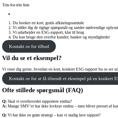
Trin-for-trin liste
Du booker en kort, gratis afklaringssamtale
Vi stiller dig de rigtige spørgsmål og samler nødvendige oplysn
Vi udarbejder en ESG-rapport, klar til brug
Du kan bruge den overfor kunder, banker og myndigheder
Kontakt os for tilbud
Vil du se et eksempel?
Vi viser dig gerne, hvordan en kort, konkret ESG-rapport fra os se
Kontakt os for at få tilsendt et eksempel på en konkret 
Ofte stillede spørgsmål (FAQ)
Q:
Skal vi overhovedet rapportere endnu?
A:
Mange SMV’er har ikke lovkrav endnu – men bliver presset af kun
Q:
Vi har ikke en grøn strategi – kan vi stadig lave rapport?