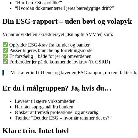
“Har I en ESG-politik?”
“Hvordan dokumenterer I jeres bæredygtige drift?”
Din ESG-rapport – uden bøvl og volapyk
Vi har udviklet en skræddersyet løsning til SMV’er, som:
Opfylder ESG-krav fra kunder og banker
Passer til jeres branche og forretningsmodel
Er forståelig – både for jer og omverdenen
Forbereder jer på de kommende lovkrav (fx CSRD)
“Vi skærer ind til benet og laver en ESG-rapport, du rent faktisk
Er du i målgruppen? Ja, hvis du…
Leverer til større virksomheder
Har fået spørgsmål fra banken
Ønsker at fremstå professionel og ansvarlig
Tænker “Det der ESG – hvornår rammer det os?”
Klare trin. Intet bøvl