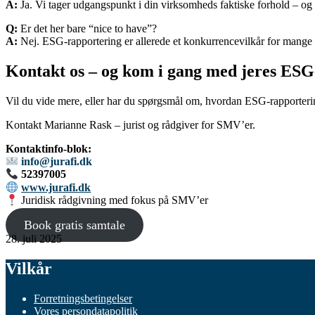
A:
Ja. Vi tager udgangspunkt i din virksomheds faktiske forhold – og h
Q:
Er det her bare “nice to have”?
A:
Nej. ESG-rapportering er allerede et konkurrencevilkår for mange 
Kontakt os – og kom i gang med jeres ESG
Vil du vide mere, eller har du spørgsmål om, hvordan ESG-rapporteri
Kontakt Marianne Rask – jurist og rådgiver for SMV’er.
Kontaktinfo-blok:
info@jurafi.dk
52397005
www.jurafi.dk
Juridisk rådgivning med fokus på SMV’er
Book gratis samtale
28. juli 2025
Vilkår
Forretningsbetingelser
Vores persondatapolitik