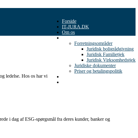
Forside
IT-JURA.DK
Om os
Vi hjælper med
Forretningsområder
Juridisk boligrådgivning
Juridisk Familietjek
Juridisk Virksomhedstjek
Juridiske dokumenter
Priser og betalingspolitik
og ledelse. Hos os har vi
Blog
Kontakt os
rede i dag af ESG-spørgsmål fra deres kunder, banker og